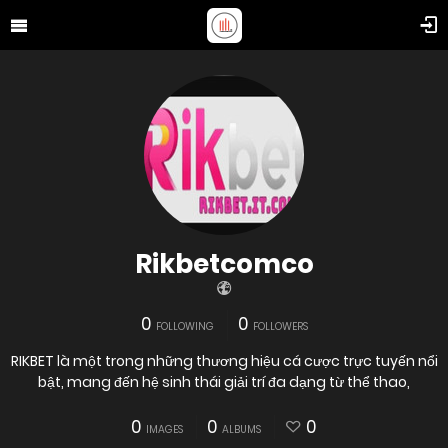
Rikbetcomco
0
0
FOLLOWING
FOLLOWERS
RIKBET là một trong những thương hiệu cá cược trực tuyến nổi
bật, mang đến hệ sinh thái giải trí đa dạng từ thể thao,
0
0
0
IMAGES
ALBUMS