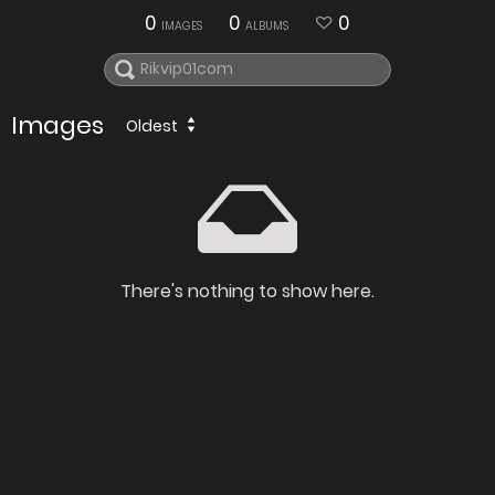
0
0
0
IMAGES
ALBUMS
Images
Oldest
There's nothing to show here.