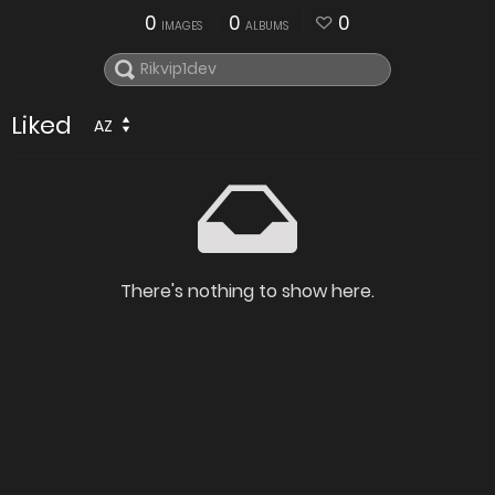
0
0
0
IMAGES
ALBUMS
Liked
AZ
There's nothing to show here.