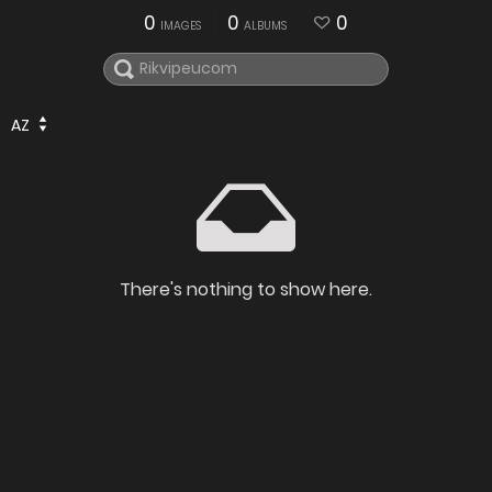
0
0
0
IMAGES
ALBUMS
AZ
There's nothing to show here.