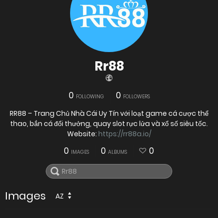
Rr88
0
0
FOLLOWING
FOLLOWERS
RR88 – Trang Chủ Nhà Cái Uy Tín với loạt game cá cược thể
thao, bắn cá đổi thưởng, quay slot rực lửa và xổ số siêu tốc.
Website:
https://rr88a.io/
0
0
0
IMAGES
ALBUMS
Images
AZ