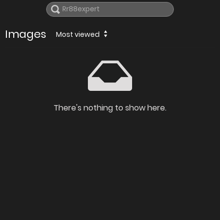
Images
Most viewed
There's nothing to show here.