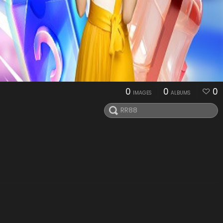
0
0
0
IMAGES
ALBUMS