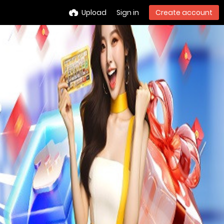
Upload
Sign in
Create account