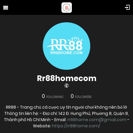
Rr88homecom
0
0
FOLLOWING
FOLLOWERS
RR88 - Trang chủ cá cược uy tín người chơi không nên bỏ lỡ
Thông tin liên hệ: - Địa chỉ: 142 Đ. Hưng Phú, Phường 8, Quận 8,
Thành phố Hồ Chí Minh - Email:
rr88home.com@gmail.com
-
Website:
https://rr88home.com/