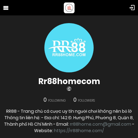
Rr88homecom
0
0
FOLLOWING
FOLLOWERS
RR88 - Trang chủ cá cược uy tín người chơi không nên bỏ lỡ
Thông tin liên hệ: - Địa chỉ: 142 Đ. Hưng Phú, Phường 8, Quận 8,
Thành phố Hồ Chí Minh - Email:
rr88home.com@gmail.com
-
Website:
https://rr88home.com/