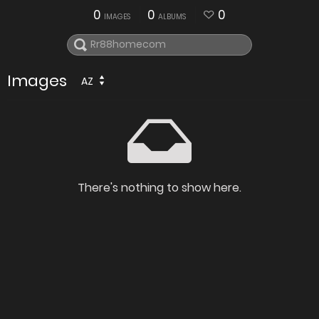
0
0
0
IMAGES
ALBUMS
Images
AZ
There's nothing to show here.