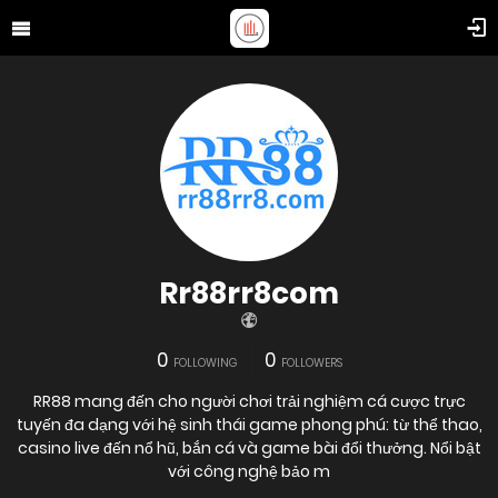
Rr88rr8com
0
0
FOLLOWING
FOLLOWERS
RR88 mang đến cho người chơi trải nghiệm cá cược trực
tuyến đa dạng với hệ sinh thái game phong phú: từ thể thao,
casino live đến nổ hũ, bắn cá và game bài đổi thưởng. Nổi bật
với công nghệ bảo m