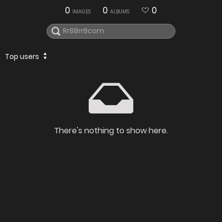
0
0
0
IMAGES
ALBUMS
Top users
There's nothing to show here.