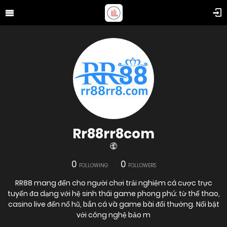
Rr88rr8com
0
0
FOLLOWING
FOLLOWERS
RR88 mang đến cho người chơi trải nghiệm cá cược trực
tuyến đa dạng với hệ sinh thái game phong phú: từ thể thao,
casino live đến nổ hũ, bắn cá và game bài đổi thưởng. Nổi bật
với công nghệ bảo m