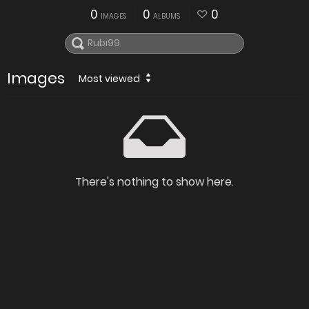
0
0
0
IMAGES
ALBUMS
Images
Most viewed
There's nothing to show here.