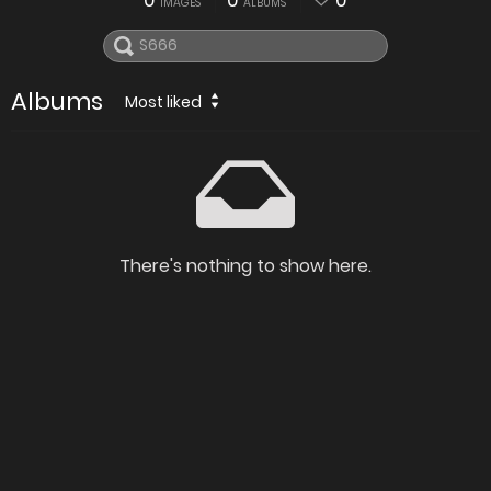
0
0
0
IMAGES
ALBUMS
Albums
Most liked
There's nothing to show here.