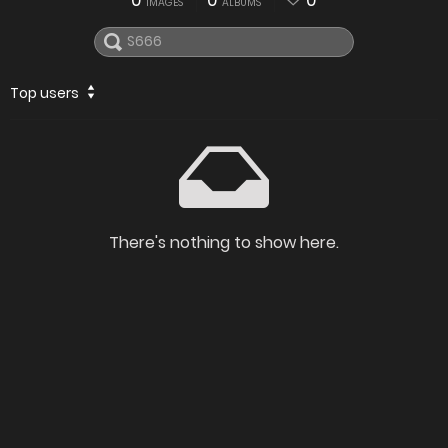
0
0
0
IMAGES
ALBUMS
Top users
There's nothing to show here.