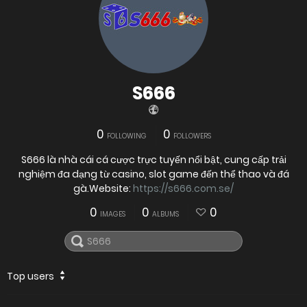
S666
0
0
FOLLOWING
FOLLOWERS
S666 là nhà cái cá cược trực tuyến nổi bật, cung cấp trải
nghiệm đa dạng từ casino, slot game đến thể thao và đá
gà.Website:
https://s666.com.se/
0
0
0
IMAGES
ALBUMS
Top users