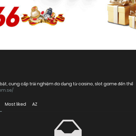
 bật, cung cấp trải nghiệm đa dạng từ casino, slot game đến thể
om.se/
Most liked
AZ