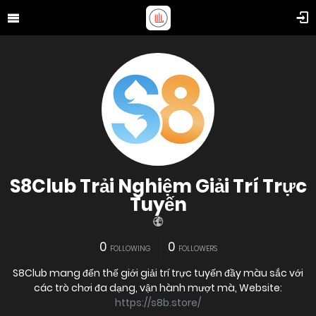
S8Club Trải Nghiệm Giải Trí Trực
Tuyến
0
0
FOLLOWING
FOLLOWERS
S8Club mang đến thế giới giải trí trực tuyến đầy màu sắc với
các trò chơi đa dạng, vận hành mượt mà, Website:
https://s8b.store/