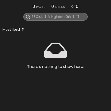
0
0
0
IMAGES
ALBUMS
Most liked
There's nothing to show here.