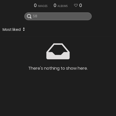
0
0
0
IMAGES
ALBUMS
Most liked
There's nothing to show here.