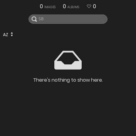
0
0
0
IMAGES
ALBUMS
AZ
There's nothing to show here.