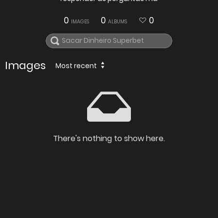
0
0
0
IMAGES
ALBUMS
Images
Most recent
There's nothing to show here.