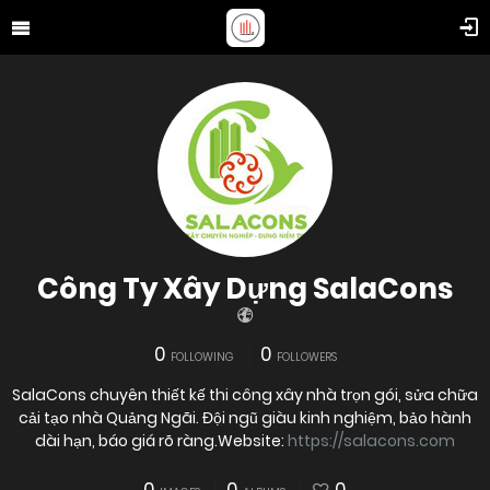
Công Ty Xây Dựng SalaCons
0
0
FOLLOWING
FOLLOWERS
SalaCons chuyên thiết kế thi công xây nhà trọn gói, sửa chữa
cải tạo nhà Quảng Ngãi. Đội ngũ giàu kinh nghiệm, bảo hành
dài hạn, báo giá rõ ràng.Website:
https://salacons.com