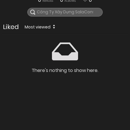
0
0
0
IMAGES
ALBUMS
Liked
Most viewed
There's nothing to show here.