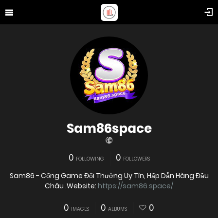
Sam86space
0
0
FOLLOWING
FOLLOWERS
Sam86 - Cổng Game Đổi Thưởng Uy Tín, Hấp Dẫn Hàng Đầu
Châu .Website:
https://sam86.space/
0
0
0
IMAGES
ALBUMS