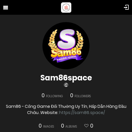
Sam86space
0
0
FOLLOWING
FOLLOWERS
Sam86 - Cổng Game Đổi Thưởng Uy Tín, Hấp Dẫn Hàng Đầu
Châu .Website:
https://sam86.space/
0
0
0
IMAGES
ALBUMS