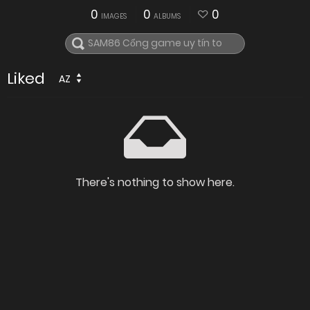
0
0
0
IMAGES
ALBUMS
Liked
AZ
There's nothing to show here.