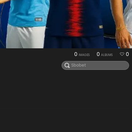
0
0
0
IMAGES
ALBUMS