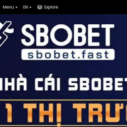
Menu
EN
Explore