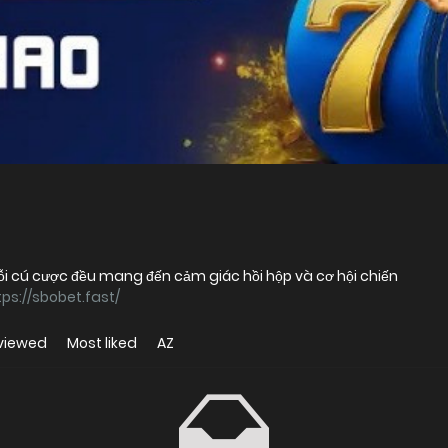
i cú cược đều mang đến cảm giác hồi hộp và cơ hội chiến
tps://sbobet.fast/
viewed
Most liked
AZ