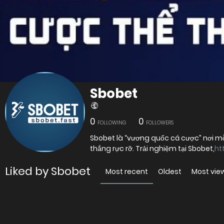
Sbobet
0
0
FOLLOWING
FOLLOWERS
Sbobet là “vương quốc cá cược” nơi mỗ
thắng rực rỡ. Trải nghiệm tại Sbobet,
ht
Liked by Sbobet
Most recent
Oldest
Most vie