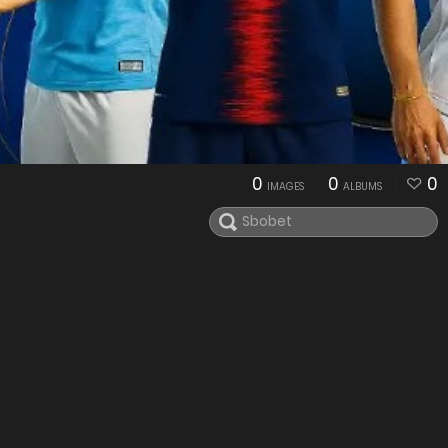
0
0
0
IMAGES
ALBUMS