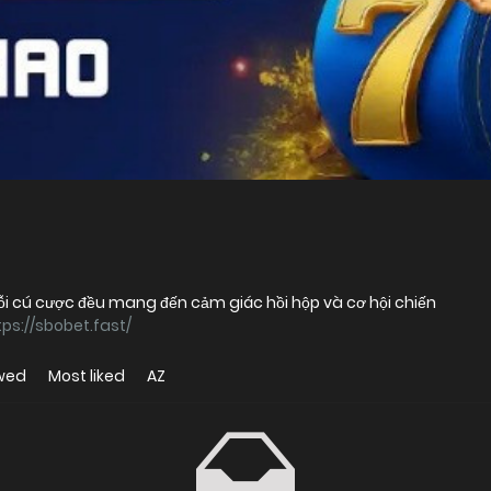
i cú cược đều mang đến cảm giác hồi hộp và cơ hội chiến
tps://sbobet.fast/
wed
Most liked
AZ