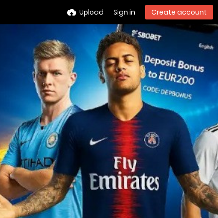
Upload
Sign in
Create account