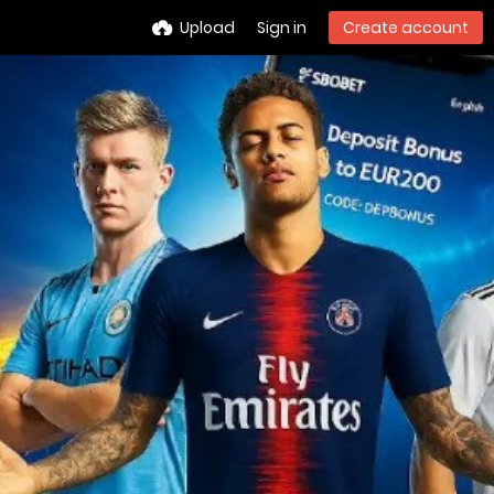
Upload
Sign in
Create account