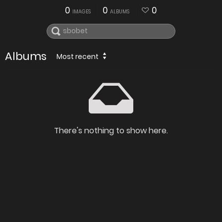
0
0
0
IMAGES
ALBUMS
Albums
Most recent
There's nothing to show here.