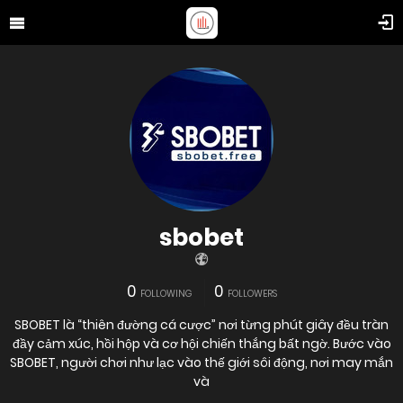
sbobet
0
0
FOLLOWING
FOLLOWERS
SBOBET là “thiên đường cá cược” nơi từng phút giây đều tràn
đầy cảm xúc, hồi hộp và cơ hội chiến thắng bất ngờ. Bước vào
SBOBET, người chơi như lạc vào thế giới sôi động, nơi may mắn
và