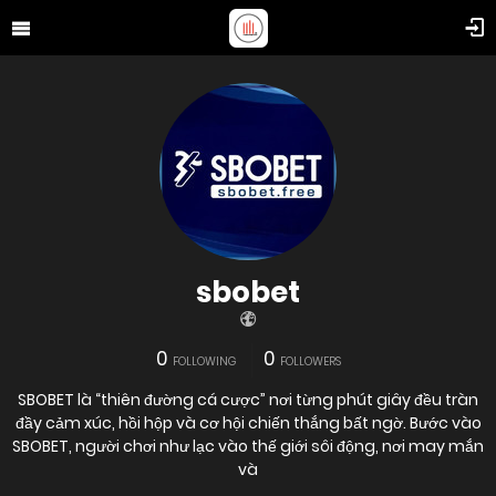
sbobet
0
0
FOLLOWING
FOLLOWERS
SBOBET là “thiên đường cá cược” nơi từng phút giây đều tràn
đầy cảm xúc, hồi hộp và cơ hội chiến thắng bất ngờ. Bước vào
SBOBET, người chơi như lạc vào thế giới sôi động, nơi may mắn
và