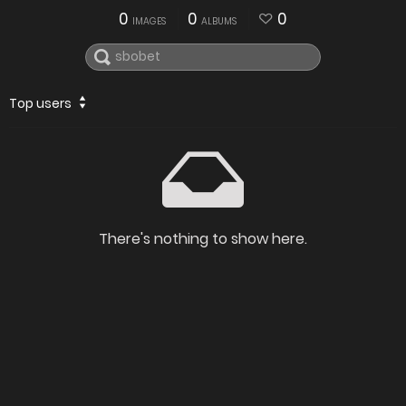
0
0
0
IMAGES
ALBUMS
Top users
There's nothing to show here.