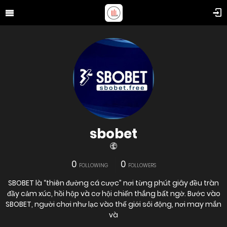
sbobet
0
0
FOLLOWING
FOLLOWERS
SBOBET là “thiên đường cá cược” nơi từng phút giây đều tràn
đầy cảm xúc, hồi hộp và cơ hội chiến thắng bất ngờ. Bước vào
SBOBET, người chơi như lạc vào thế giới sôi động, nơi may mắn
và