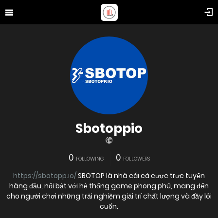
Sbotoppio
0
0
FOLLOWING
FOLLOWERS
https://sbotopp.io/
SBOTOP là nhà cái cá cược trực tuyến
hàng đầu, nổi bật với hệ thống game phong phú, mang đến
cho người chơi những trải nghiệm giải trí chất lượng và đầy lôi
cuốn.