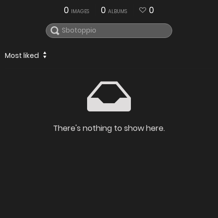
0
0
0
IMAGES
ALBUMS
Most liked
There's nothing to show here.