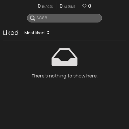
0
0
0
IMAGES
ALBUMS
Liked
Most liked
There's nothing to show here.