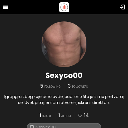
Sexyco00
5
3
FOLLOWING
FOLLOWERS
Igraj igru zbog koje smo ovde, budi ono što jesi i ne pretvaraj
se. Uvek pitaj jer sam otvoren, iskren i direktan.
1
1
14
IMAGE
ALBUM