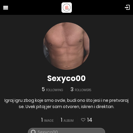
Sexyco00
5
3
FOLLOWING
FOLLOWERS
Igraj igru zbog koje smo ovde, budi ono što jesi i ne pretvaraj
se. Uvek pitaj jer sam otvoren, iskren i direktan.
1
1
14
IMAGE
ALBUM