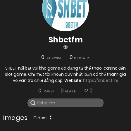
Shbetfm
0
0
FOLLOWING
FOLLOWERS
SHBET nổi bật với kho game đa dạng từ thể thao, casino đến
slot game. Chỉ một tài khoản duy nhất, bạn có thể tham gia
vô vàn trò chơi đẳng cấp. Website:
https://shbet.fm/
0
0
0
IMAGES
ALBUMS
Images
Oldest