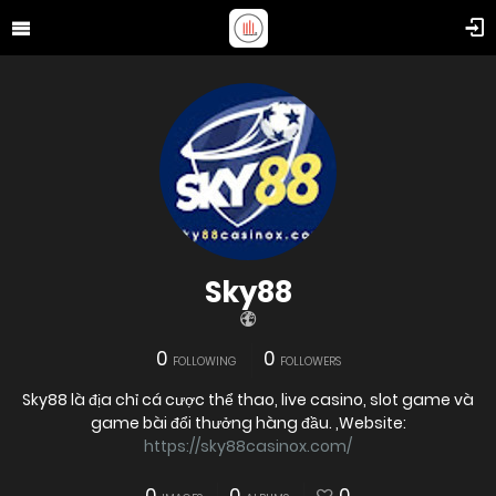
Sky88
0
0
FOLLOWING
FOLLOWERS
Sky88 là địa chỉ cá cược thể thao, live casino, slot game và
game bài đổi thưởng hàng đầu. ,Website:
https://sky88casinox.com/