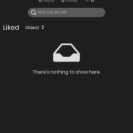
0
0
0
IMAGES
ALBUMS
Liked
Oldest
There's nothing to show here.