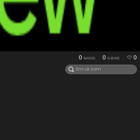
0
0
0
IMAGES
ALBUMS