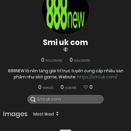
Smi uk com
0
0
FOLLOWING
FOLLOWERS
888NEW là nền tảng giải trí trực tuyến cung cấp nhiều sản
phẩm như slot game, Website:
https://smi.uk.com/
0
0
0
IMAGES
ALBUMS
Images
Most liked