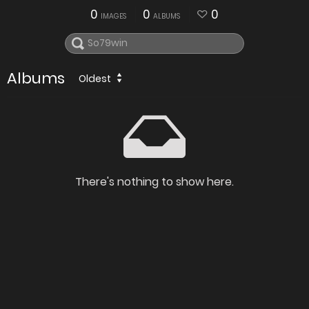
0
0
0
IMAGES
ALBUMS
Albums
Oldest
There's nothing to show here.