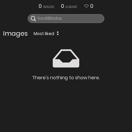
0
0
0
IMAGES
ALBUMS
Images
Most liked
There's nothing to show here.