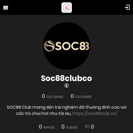
Soc88clubco
0
0
FOLLOWING
FOLLOWERS
SOC88 Club mang đến trải nghiệm đổi thưởng đỉnh cao với
các trò chơi hot như tài xỉu,
https://soc88club.co/
0
0
0
IMAGES
ALBUMS