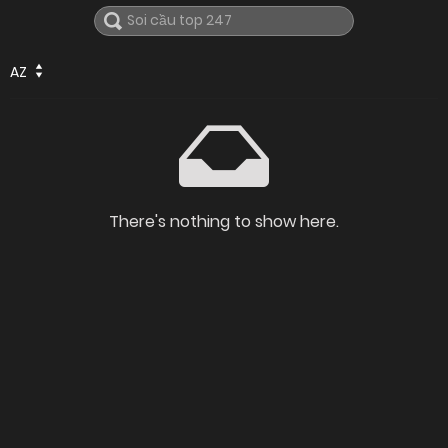
AZ
There's nothing to show here.