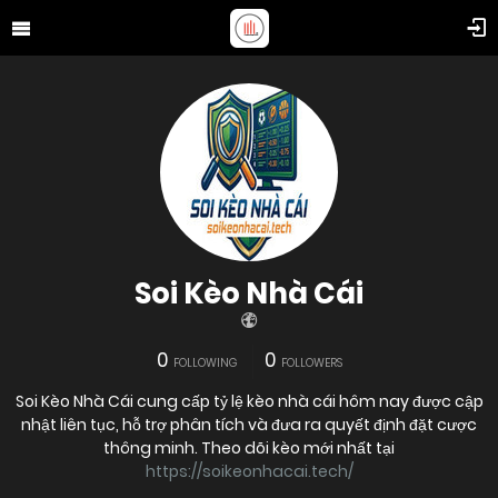
Soi Kèo Nhà Cái
0
0
FOLLOWING
FOLLOWERS
Soi Kèo Nhà Cái cung cấp tỷ lệ kèo nhà cái hôm nay được cập
nhật liên tục, hỗ trợ phân tích và đưa ra quyết định đặt cược
thông minh. Theo dõi kèo mới nhất tại
https://soikeonhacai.tech/