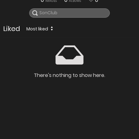
0
0
0
IMAGES
ALBUMS
Liked
Most liked
There's nothing to show here.