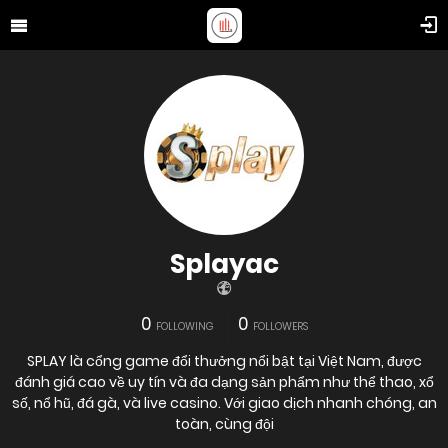
Splayac
0
0
FOLLOWING
FOLLOWERS
SPLAY là cổng game đổi thưởng nổi bật tại Việt Nam, được
đánh giá cao về uy tín và đa dạng sản phẩm như thể thao, xổ
số, nổ hũ, đá gà, và live casino. Với giao dịch nhanh chóng, an
toàn, cùng đội