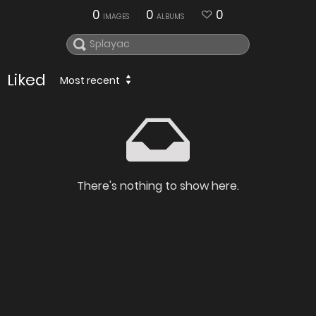
0
0
0
IMAGES
ALBUMS
Liked
Most recent
There's nothing to show here.