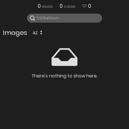
0
0
0
IMAGES
ALBUMS
Images
AZ
There's nothing to show here.